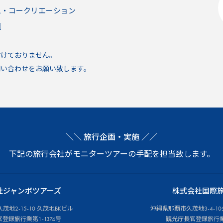
ム・コークリエーション
問
付けておりません。
い合わせをお願い致します。
＼＼ 旅行企画・実施 ／／
下記の旅行会社がモニターツアーの手配を担当致します。
社ジャンボツアーズ
株式会社国際
地2-15-10 久茂地BKビル
沖縄県那覇市久茂地3-4-10
登録旅行業第1-1374号
観光庁長官登録旅行業