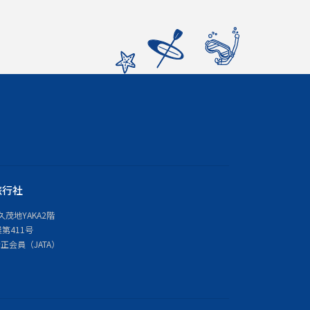
旅行社
久茂地YAKA2階
第411号
会員（JATA）