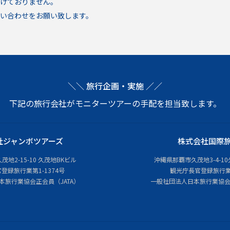
付けておりません。
い合わせをお願い致します。
＼＼ 旅行企画・実施 ／／
下記の旅行会社がモニターツアーの手配を担当致します。
社ジャンボツアーズ
株式会社国際
地2-15-10 久茂地BKビル
沖縄県那覇市久茂地3-4-10
登録旅行業第1-1374号
観光庁長官登録旅行業
本旅行業協会正会員（JATA）
一般社団法人日本旅行業協会正