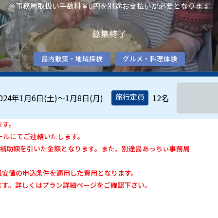
※事務局取扱い手数料
￥0
円を別途お支払いが必要となります
募集終了
島内散策・地域探検
グルメ・料理体験
024年1月6日(土)〜1月8日(月)
12名
旅行定員
ます。
ールにてご連絡いたします。
の補助額を引いた金額となります。また、別途島あっちぃ事務局
最安値の申込条件を適用した費用となります。
ます。詳しくはプラン詳細ページをご確認下さい。