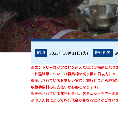
2023年10月31日(火)
2
締切
旅行期間
※エントリー数が定員枠を超えた場合は抽選となり
※抽選結果については募集締め切り後10日以内にメ
※表示されているお支払い実額は旅行代金から6割
取扱手数料のお支払いが必要となります。
※表示されている旅行代金は、各モニターツアーの
※申込人数によって旅行代金が異なる場合がござい