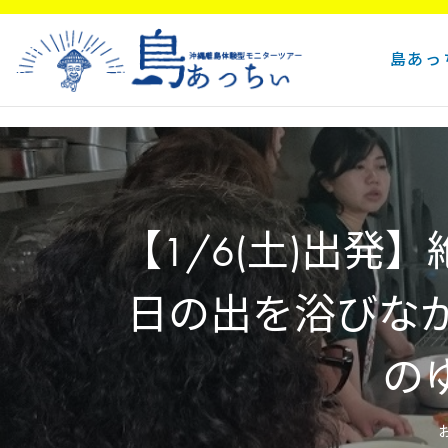
島あっ
【1/6(土)出
日の出を浴びな
の