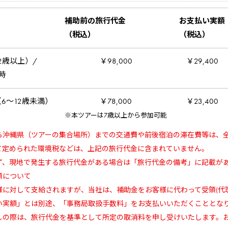
補助前の旅行代金
お支払い実額
（税込）
（税込）
2歳以上）/
￥98,000
￥29,400
時
6～12歳未満）
￥78,000
￥23,400
※本ツアーは7歳以上から参加可能
ら沖縄県（ツアーの集合場所）までの交通費や前後宿泊の滞在費等は、
て定められた環境税などは、上記の旅行代金に含まれていません。
ず、現地で発生する旅行代金がある場合は「旅行代金の備考」に記載が
領について
様に対して支給されますが、当社は、補助金をお客様に代わって受領(代
い実額」とは別途、「事務局取扱手数料」をお支払いいただくこととな
しの際は、旅行代金を基準として所定の取消料を申し受けいたします。