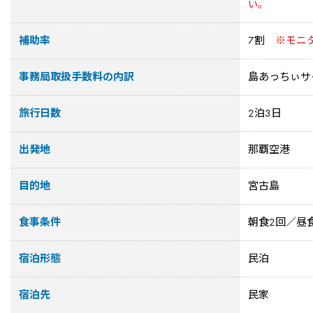
い。
補助率
7割
※モニ
事務局取扱手数料の内訳
島あっちぃサ
旅行日数
2泊3日
出発地
那覇空港
目的地
宮古島
食事条件
朝食2回／昼
宿泊形態
民泊
宿泊先
民家