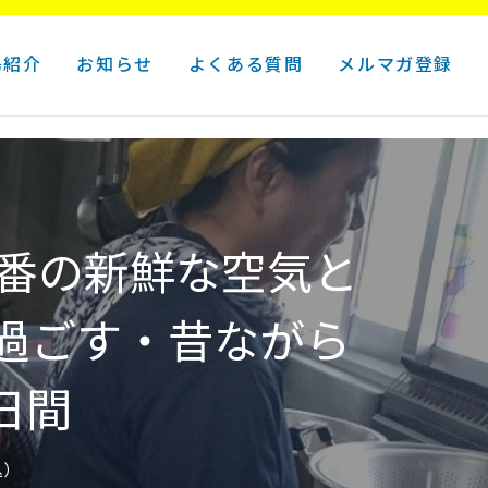
島紹介
お知らせ
よくある質問
メルマガ登録
一番の新鮮な空気と
過ごす・昔ながら
日間
込）