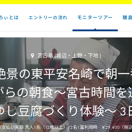
ちぃとは
モニターツアー
離
エントリーの流れ
宮古島 (城辺・上野・下地 )
発】絶景の東平安名崎で朝
がらの朝食～宮古時間を
ゆし豆腐づくり体験～ 3
お支払い実額 大人1名（12歳以上）/2名1室利用時
￥29,400
（税