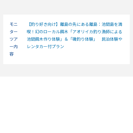
モニ
【釣り好き向け】離島の先にある離島：池間島を満
ター
喫！幻のローカル餌木「アオリイカ釣り漁師による
ツア
池間餌木作り体験」＆「磯釣り体験」 民泊体験や
ー内
レンタカー付プラン
容