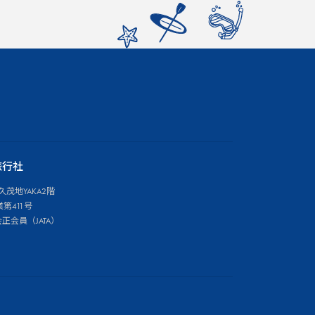
旅行社
久茂地YAKA2階
第411号
会員（JATA）