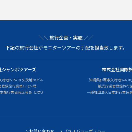
＼＼ 旅行企画・実施 ／／
下記の旅行会社がモニターツアーの手配を担当致します。
社ジャンボツアーズ
株式会社国際
地2-15-10 久茂地BKビル
沖縄県那覇市久茂地3-4-10
登録旅行業第1-1374号
観光庁長官登録旅行業
本旅行業協会正会員（JATA）
一般社団法人日本旅行業協会正
お問い合わせ
プライバシーポリシー